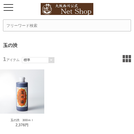
玉の渋
1
アイテム
玉の渋 300ｍｌ
2,376円