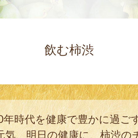
飲む柿渋
00年時代を健康で豊かに過ご
元気、明日の健康に、柿渋の