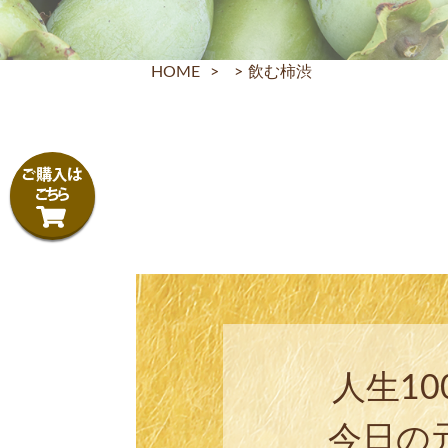
HOME
>
>
飲む柿渋
人生1
今日の